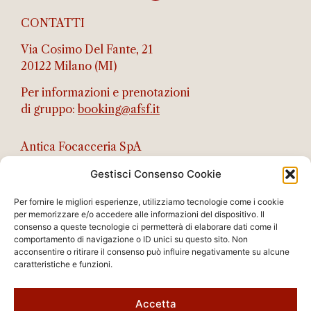
CONTATTI
Via Cosimo Del Fante, 21
20122 Milano (MI)
Per informazioni e prenotazioni
di gruppo:
booking@afsf.it
Antica Focacceria SpA
Numero REA RE – 321156
Gestisci Consenso Cookie
Codice fiscale e n.iscr. al Registro Imprese
Per fornire le migliori esperienze, utilizziamo tecnologie come i cookie
02876490356
per memorizzare e/o accedere alle informazioni del dispositivo. Il
PEC: afsf@legalmail.it
consenso a queste tecnologie ci permetterà di elaborare dati come il
comportamento di navigazione o ID unici su questo sito. Non
acconsentire o ritirare il consenso può influire negativamente su alcune
caratteristiche e funzioni.
Accetta
Privacy policy
–
Cookie policy
–
Whistleblowing